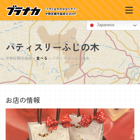
Japanese
パティスリーふじの木
中野区観光協会
>
食べる
>
パティスリーふじの木
お店の情報