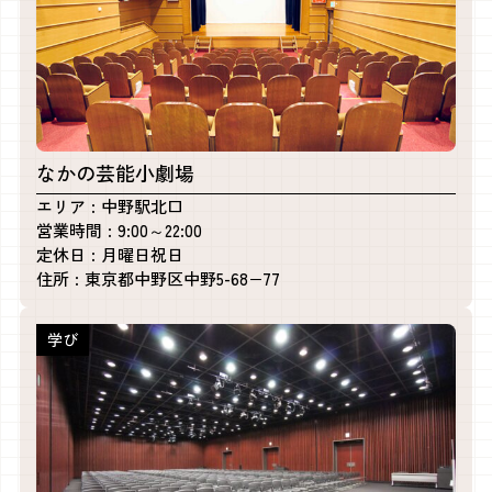
なかの芸能小劇場
エリア
中野駅北口
営業時間
9:00～22:00
定休日
月曜日
祝日
住所
東京都中野区中野5-68−77
学び