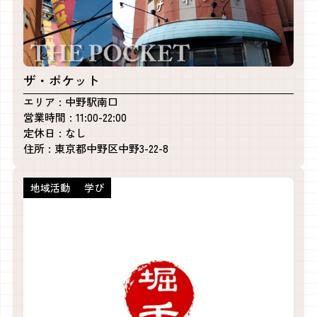
ザ・ポケット
エリア
中野駅南口
営業時間
11:00-22:00
定休日
なし
住所
東京都中野区中野3-22-8
地域活動
学び