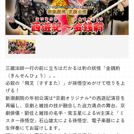
三蔵法師一行の前に立ちはだかるは豹の妖怪「金銭豹
（きんせんひょう）」。
必殺の「飛叉（さすまた）」が孫悟空めがけて唸りを上
げる！
新潮劇院の年初公演は”京劇オリジナル”の西遊記演目を
再編し、京劇と雑技の技が融合した迫力満点の舞台。京
劇俳優・劉佳と雑技の名手・常玉星によるW主演と「ミ
スター孫悟空」石山雄太による孫悟空、電子楽器による
生伴奏にてお届けします。