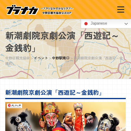
Japanese
新潮劇院京劇公演「西遊記～
金銭豹」
中野区観光協会
>
イベント
>
中野駅南口
>
新潮劇院京劇公演「西遊記～金
銭豹」
イベント情報
新潮劇院京劇公演「西遊記～金銭豹」