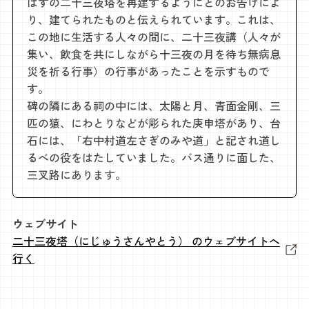
はずの二十三夜塔を再建するようにとのお告げによ
り、建てられたものと伝えられています。これは、
この地に生活する人々の間に、二十三夜講（人々が
集い、飲食を共にしながら十三夜の月を待ち無病息
災を祈る行事）の行事があったことを示すもので
す。
碑の隣にある祠の中には、太陽と月、青面金剛、三
匹の猿、にわとりなどが彫られた庚申塔があり、台
石には、「右中村道左さぎのみや道」と記され道し
るべの役をはたしていました。バス通りに面した、
三叉路にあります。
ウェブサイト
二十三夜塔（にじゅうさんやとう） のウェブサイトへ
行く