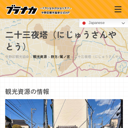
Japanese
二十三夜塔（にじゅうさんや
とう）
中野区観光協会
>
観光資源
>
野方/鷺ノ宮
>
二十三夜塔（にじゅうさんやと
う）
観光資源の情報