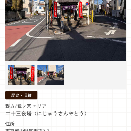
歴史・旧跡
野方/鷺ノ宮 エリア
二十三夜塔（にじゅうさんやとう）
住所
東京都中野区野方3-7