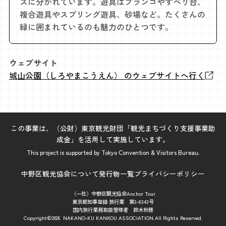
スに分かれています。遊具はブランコやすべり台、
複合遊具やスプリング遊具、砂場など。たくさんの
緑に囲まれているのも魅力のひとつです。
ウェブサイト
城山公園（しろやまこうえん） のウェブサイトへ行く
この事業は、（公財）東京観光財団「観光まちづくり支援事業助
成金」を活用して実施しています。
This project is supported by Tokyo Convention & Visitors Bureau.
中野区観光協会について
発行物一覧
プライバシーポリシー
（一社）中野区観光協会Anchor Tour
東京都知事登録 旅行業 第3-8343号
国内旅行業務取扱管理者 鈴木秋穂
Copyright©2026 NAKANO-KU KANKOU ASSOCIATION.All Rights Reserved.